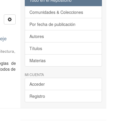
Todo en el Repositorio
Comunidades & Colecciones
Por fecha de publicación
Autores
eje
Títulos
itectura,
Materias
egias de
étodos de
MI CUENTA
Acceder
Registro