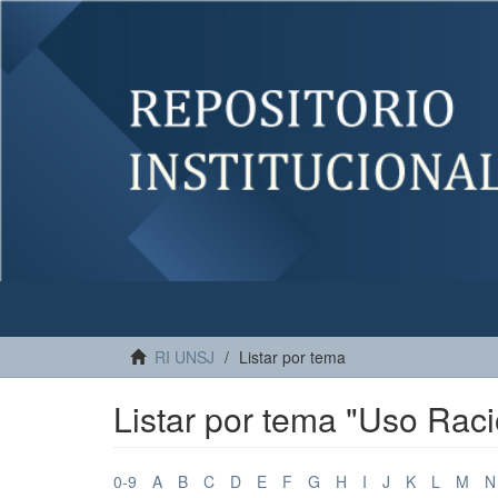
RI UNSJ
Listar por tema
Listar por tema "Uso Raci
0-9
A
B
C
D
E
F
G
H
I
J
K
L
M
N