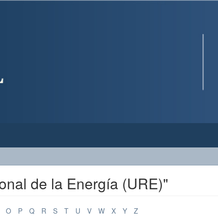
onal de la Energía (URE)"
O
P
Q
R
S
T
U
V
W
X
Y
Z