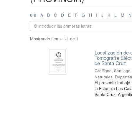
0-9
A
B
C
D
E
F
G
H
I
J
K
L
M
N
Mostrando ítems 1-1 de 1
Localización de 
Tomografía Eléct
de Santa Cruz
Graffigna, Santiago
Naturales. Departam
El presente trabajo 
la Estancia Las Cal
Santa Cruz, Argentin