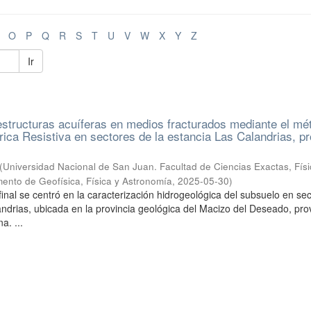
O
P
Q
R
S
T
U
V
W
X
Y
Z
Ir
estructuras acuíferas en medios fracturados mediante el mé
rica Resistiva en sectores de la estancia Las Calandrias, pr
(
Universidad Nacional de San Juan. Facultad de Ciencias Exactas, Físi
ento de Geofísica, Física y Astronomía
,
2025-05-30
)
final se centró en la caracterización hidrogeológica del subsuelo en se
andrias, ubicada en la provincia geológica del Macizo del Deseado, pro
a. ...