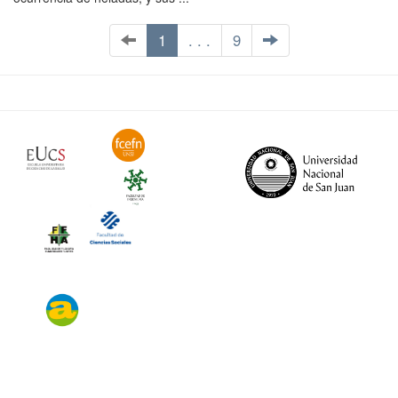
1
. . .
9