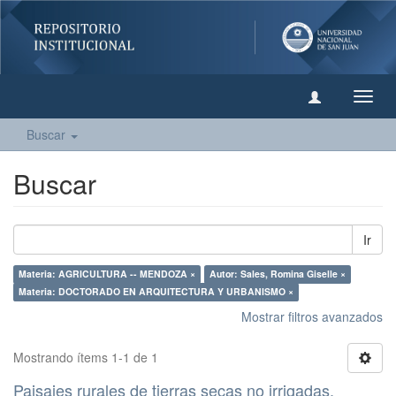
Camb
naveg
Buscar
Buscar
Ir
Materia: AGRICULTURA -- MENDOZA ×
Autor: Sales, Romina Giselle ×
Materia: DOCTORADO EN ARQUITECTURA Y URBANISMO ×
Mostrar filtros avanzados
Mostrando ítems 1-1 de 1
Paisajes rurales de tierras secas no irrigadas.