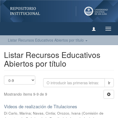
Camb
naveg
Listar Recursos Educativos Abiertos por título
Listar Recursos Educativos
Abiertos por título
Ir
Mostrando ítems 9-9 de 9
Videos de realización de Titulaciones
Di Carlo, Marina
;
Navas, Cintia
;
Orozco, Ivana
(
Comisión de