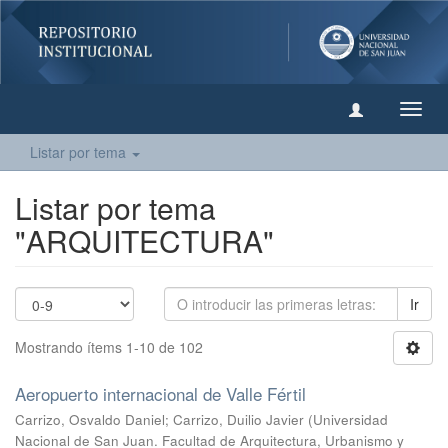
Camb
naveg
Listar por tema
Listar por tema
"ARQUITECTURA"
Ir
Mostrando ítems 1-10 de 102
Aeropuerto internacional de Valle Fértil
Carrizo, Osvaldo Daniel
;
Carrizo, Duilio Javier
(
Universidad
Nacional de San Juan. Facultad de Arquitectura, Urbanismo y