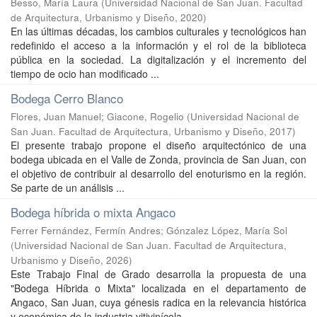
Besso, María Laura
(
Universidad Nacional de San Juan. Facultad
de Arquitectura, Urbanismo y Diseño
,
2020
)
En las últimas décadas, los cambios culturales y tecnológicos han
redefinido el acceso a la información y el rol de la biblioteca
pública en la sociedad. La digitalización y el incremento del
tiempo de ocio han modificado ...
Bodega Cerro Blanco
Flores, Juan Manuel
;
Giacone, Rogelio
(
Universidad Nacional de
San Juan. Facultad de Arquitectura, Urbanismo y Diseño
,
2017
)
El presente trabajo propone el diseño arquitectónico de una
bodega ubicada en el Valle de Zonda, provincia de San Juan, con
el objetivo de contribuir al desarrollo del enoturismo en la región.
Se parte de un análisis ...
Bodega híbrida o mixta Angaco
Ferrer Fernández, Fermín Andres
;
Gónzalez López, María Sol
(
Universidad Nacional de San Juan. Facultad de Arquitectura,
Urbanismo y Diseño
,
2026
)
Este Trabajo Final de Grado desarrolla la propuesta de una
"Bodega Híbrida o Mixta" localizada en el departamento de
Angaco, San Juan, cuya génesis radica en la relevancia histórica
y económica de la industria vitivinícola ...