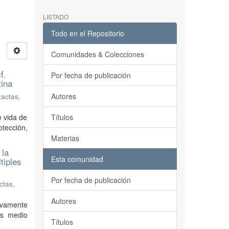
LISTADO
Todo en el Repositorio
Comunidades & Colecciones
f.
Por fecha de publicación
tina
Autores
xactas,
e vida de
Títulos
otección,
Materias
 la
Esta comunidad
tiples
Por fecha de publicación
ctas,
Autores
tivamente
es medio
Títulos