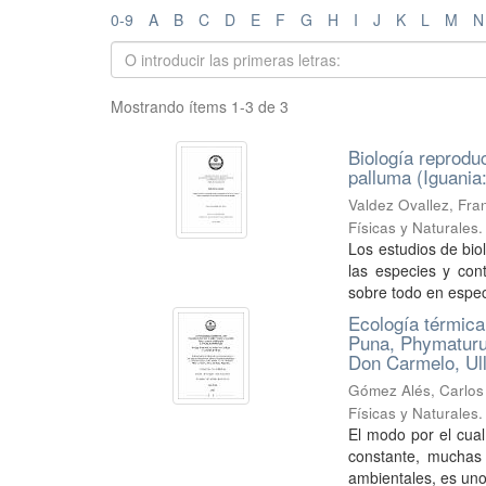
0-9
A
B
C
D
E
F
G
H
I
J
K
L
M
N
Mostrando ítems 1-3 de 3
Biología reprodu
palluma (Iguania:
Valdez Ovallez, Fra
Físicas y Naturales
Los estudios de bio
las especies y con
sobre todo en espec
Ecología térmica 
Puna, Phymaturus
Don Carmelo, Ul
Gómez Alés, Carlos
Físicas y Naturales
El modo por el cual
constante, muchas 
ambientales, es uno 