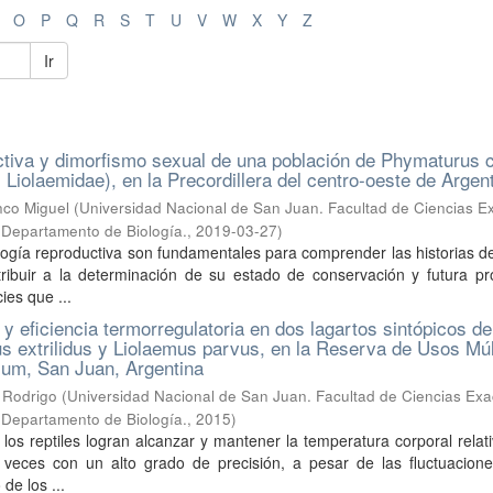
O
P
Q
R
S
T
U
V
W
X
Y
Z
Ir
ctiva y dimorfismo sexual de una población de Phymaturus c
 Liolaemidae), en la Precordillera del centro-oeste de Argen
nco Miguel
(
Universidad Nacional de San Juan. Facultad de Ciencias E
. Departamento de Biología.
,
2019-03-27
)
logía reproductiva son fundamentales para comprender las historias d
tribuir a la determinación de su estado de conservación y futura pr
ies que ...
y eficiencia termorregulatoria en dos lagartos sintópicos de
 extrilidus y Liolaemus parvus, en la Reserva de Usos Múl
lum, San Juan, Argentina
 Rodrigo
(
Universidad Nacional de San Juan. Facultad de Ciencias Exa
. Departamento de Biología.
,
2015
)
 los reptiles logran alcanzar y mantener la temperatura corporal rela
veces con un alto grado de precisión, a pesar de las fluctuacion
de los ...