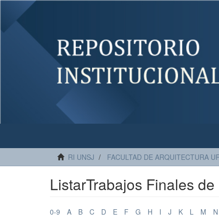
RI UNSJ
FACULTAD DE ARQUITECTURA U
ListarTrabajos Finales 
0-9
A
B
C
D
E
F
G
H
I
J
K
L
M
N