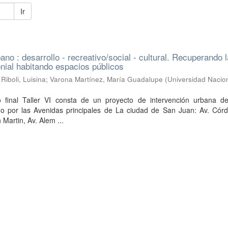
Ir
no : desarrollo - recreativo/social - cultural. Recuperando l
onial habitando espacios públicos
;
Riboli, Luisina
;
Varona Martínez, María Guadalupe
(
Universidad Nacio
o final Taller VI consta de un proyecto de intervención urbana de
do por las Avenidas principales de La ciudad de San Juan: Av. Córd
 Martin, Av. Alem ...