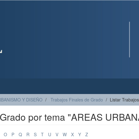
RBANISMO Y DISEÑO
Trabajos Finales de Grado
Listar Trabajo
de Grado por tema "AREAS URBA
O
P
Q
R
S
T
U
V
W
X
Y
Z