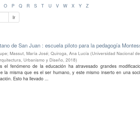
O
P
Q
R
S
T
U
V
W
X
Y
Z
Ir
tano de San Juan : escuela piloto para la pedagogía Montes
lupe
;
Massut, María José
;
Quiroga, Ana Lucía
(
Universidad Nacional d
rquitectura, Urbanismo y Diseño
,
2018
)
os el fenómeno de la educación ha atravesado grandes modificaci
 de la misma que es el ser humano, y este mismo inserto en una soc
ción. Esto ha llevado ...