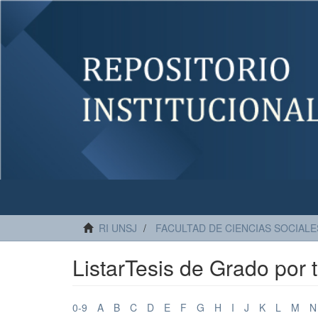
RI UNSJ
FACULTAD DE CIENCIAS SOCIALE
ListarTesis de Grado por
0-9
A
B
C
D
E
F
G
H
I
J
K
L
M
N