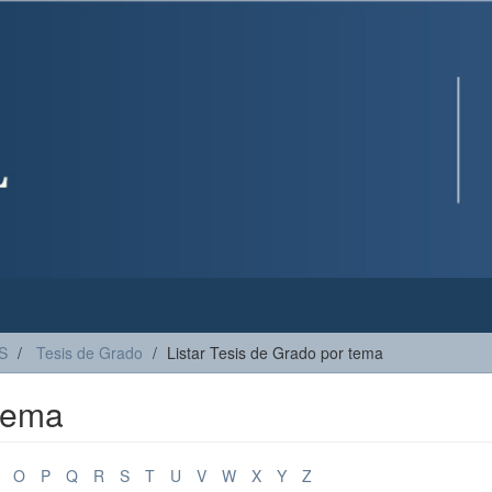
S
Tesis de Grado
Listar Tesis de Grado por tema
 tema
O
P
Q
R
S
T
U
V
W
X
Y
Z