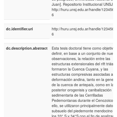
Juan]. Repositorio Institucional UNSJ.
http://huru.unsj.edu.ar/handle/123456
6
dc.identifier.uri
http://huru.unsj.edu.ar/handle/123456
6
dc.description.abstract
Esta tesis doctoral tiene como objetivo
definir, en base a un conjunto de nuev
observaciones, la relación entre las
estructuras extensionales del rift triási
formaron la Cuenca Cuyana, y las
estructuras compresivas asociadas a la
deformación andina, tanto en la genera
de la cuenca de antepaís, como en la
posterior orogenisis y canibalización
sedimentaria de las Cerrilladas
Pedemontanas durante el Cenozoico. 
ello, se utilizaron principalmente datos 
subsuelo del piedemonte mendocino en
los 33° S y 34°S con el fin de analizar l