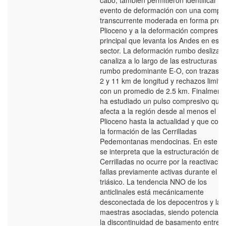
cabo, también permitieron identificar u
evento de deformación con una compo
transcurrente moderada en forma previ
Plioceno y a la deformación compresio
principal que levanta los Andes en este
sector. La deformación rumbo deslizan
canaliza a lo largo de las estructuras c
rumbo predominante E-O, con trazas e
2 y 11 km de longitud y rechazos limita
con un promedio de 2.5 km. Finalmente
ha estudiado un pulso compresivo que
afecta a la región desde al menos el
Plioceno hasta la actualidad y que cond
la formación de las Cerrilladas
Pedemontanas mendocinas. En este aná
se interpreta que la estructuración de l
Cerrilladas no ocurre por la reactivació
fallas previamente activas durante el rif
triásico. La tendencia NNO de los
anticlinales está mecánicamente
desconectada de los depocentros y las 
maestras asociadas, siendo potencial
la discontinuidad de basamento entre