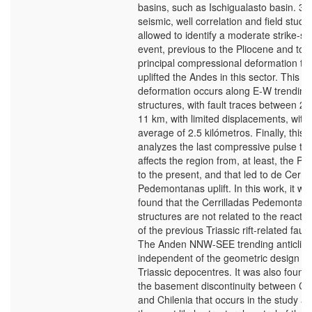
basins, such as Ischigualasto basin. 3D
seismic, well correlation and field studie
allowed to identify a moderate strike-sli
event, previous to the Pliocene and to 
principal compressional deformation th
uplifted the Andes in this sector. This
deformation occurs along E-W trending
structures, with fault traces between 2 
11 km, with limited displacements, with
average of 2.5 kilómetros. Finally, this 
analyzes the last compressive pulse tha
affects the region from, at least, the Pl
to the present, and that led to de Cerril
Pedemontanas uplift. In this work, it wa
found that the Cerrilladas Pedemontan
structures are not related to the reactiv
of the previous Triassic rift-related fault
The Anden NNW-SEE trending anticline
independent of the geometric design of
Triassic depocentres. It was also found 
the basement discontinuity between Cu
and Chilenia that occurs in the study ar