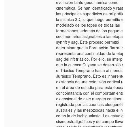
evolución tanto geodinámica como
cinemática. Se han identificado y rastr
las principales superficies estratigráfic
la sísmica 3D, lo que luego permitió el
modelado de los topes de todas las
formaciones, además de los paquetes
sedimentarios asignables a las etapas 
synrift y sag. Este proceso permitió
determinar que la Formación Barranca
representa una continuidad de la etapa
sag del rift triásico. Por ello, se interpre
que la cuenca Cuyana se desarrolló d
el Triásico Temprano hasta al menos el
Jurásico Temprano. Esto es inherente a
existencia de una extensión cortical reg
en el área de estudio para esta época,
concomitancia con el comportamiento
extensional de este margen continental
registrada por las cuencas oleogenétic
australes y las mesozoicas hacia el nor
como la de Ischigualasto. Los estudios
sismoestratigráficos y de campo llevad