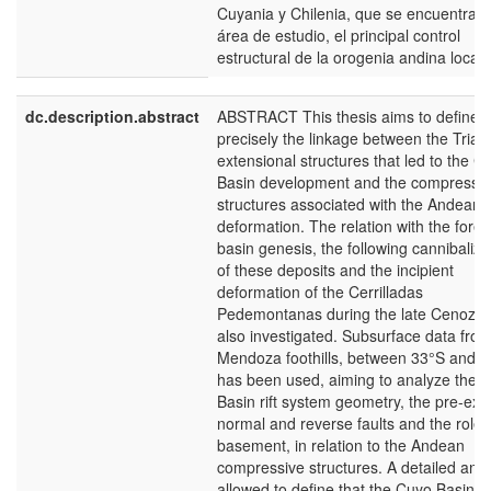
Cuyania y Chilenia, que se encuentra e
área de estudio, el principal control
estructural de la orogenia andina local.
dc.description.abstract
ABSTRACT This thesis aims to define 
precisely the linkage between the Triassi
extensional structures that led to the C
Basin development and the compressi
structures associated with the Andean
deformation. The relation with the fore
basin genesis, the following cannibaliza
of these deposits and the incipient
deformation of the Cerrilladas
Pedemontanas during the late Cenozoic
also investigated. Subsurface data from
Mendoza foothills, between 33°S and 
has been used, aiming to analyze the 
Basin rift system geometry, the pre-exis
normal and reverse faults and the role 
basement, in relation to the Andean
compressive structures. A detailed anal
allowed to define that the Cuyo Basin