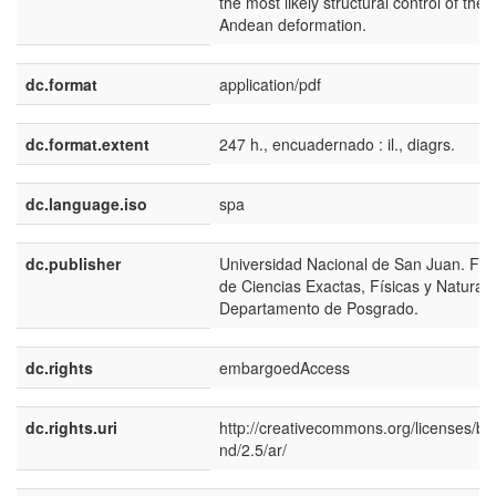
the most likely structural control of the
Andean deformation.
dc.format
application/pdf
dc.format.extent
247 h., encuadernado : il., diagrs.
dc.language.iso
spa
dc.publisher
Universidad Nacional de San Juan. Fac
de Ciencias Exactas, Físicas y Naturale
Departamento de Posgrado.
dc.rights
embargoedAccess
dc.rights.uri
http://creativecommons.org/licenses/by
nd/2.5/ar/