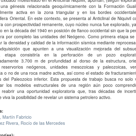
 oxidado muestreado en el Anticlinal Niquivil, apuntan, (según explor
una génesis relacionada geoquímicamente con la Formación Gua
almente activa en la zona triangular y en los bordes occidental
llera Oriental. En este contexto, se presenta al Anticlinal de Niquivil
ra con prospectividad remanente, cuyo núcleo nunca fue explorado, y
o en la década del 1940 en posición de flanco occidental sin que la pe
ara por completo las unidades del Neógeno. Como primera etapa se
 la densidad y calidad de la información sísmica mediante reprocesa
dquisición que apunten a una visualización mejorada del subsu
a etapa consistiría en la perforación de un pozo explorat
adamente 3.700 m de profundidad al dorso de la estructura, ori
 reservorios neógenos, unidades mesozoicas y paleozoicas, veri
ia o no de una roca madre activa, así como el estado de fracturamien
 del Paleozoico inferior. Esta propuesta de trabajo busca no solo v
lar los modelos estructurales de una región aún poco comprendi
 reabrir una oportunidad exploratoria que, tras décadas de incert
 viva la posibilidad de revelar un sistema petrolero activo.
a:
, Martín Fabricio
ez Rivera, Rocío de las Mercedes
tor(es):