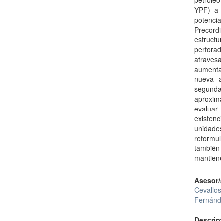
petróleo
YPF) a 
potenci
Precordi
estructu
perforad
atraves
aumentar
nueva a
segund
aproxim
evaluar
existenc
unidades
reformu
también
mantiene
Asesor/
Cevallos
Fernánd
Descrip