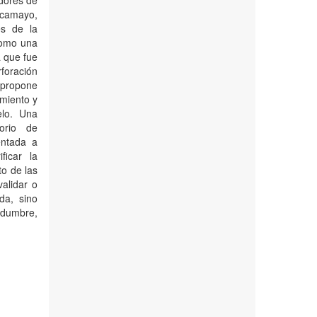
adores de
lcamayo,
es de la
 como una
a que fue
rforación
 propone
miento y
elo. Una
orio de
entada a
ficar la
to de las
alidar o
da, sino
idumbre,