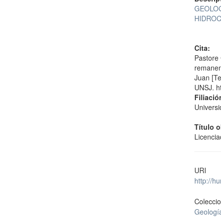
GEOLOG
HIDRO
Cita:
Pastore 
remanent
Juan [Te
UNSJ. h
Filiació
Universi
Título 
Licenci
URI
http://h
Colecci
Geologí