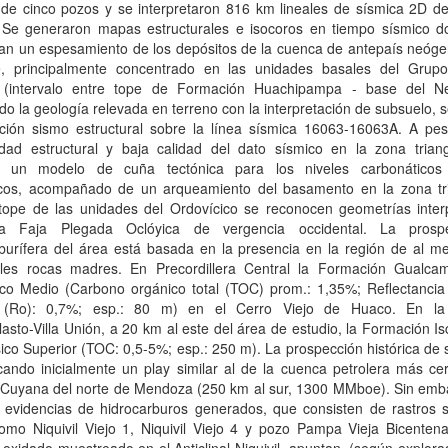
 de cinco pozos y se interpretaron 816 km lineales de sísmica 2D de
. Se generaron mapas estructurales e isocoros en tiempo sísmico d
ian un espesamiento de los depósitos de la cuenca de antepaís neóge
e, principalmente concentrado en las unidades basales del Grup
(intervalo entre tope de Formación Huachipampa - base del N
do la geología relevada en terreno con la interpretación de subsuelo, s
ción sismo estructural sobre la línea sísmica 16063-16063A. A pes
idad estructural y baja calidad del dato sísmico en la zona triang
e un modelo de cuña tectónica para los niveles carbonáticos
icos, acompañado de un arqueamiento del basamento en la zona tri
 tope de las unidades del Ordovícico se reconocen geometrías inter
a Faja Plegada Oclóyica de vergencia occidental. La prospec
rburífera del área está basada en la presencia en la región de al m
ales rocas madres. En Precordillera Central la Formación Gualca
ico Medio (Carbono orgánico total (TOC) prom.: 1,35%; Reflectancia 
ta (Ro): 0,7%; esp.: 80 m) en el Cerro Viejo de Huaco. En l
lasto-Villa Unión, a 20 km al este del área de estudio, la Formación I
sico Superior (TOC: 0,5-5%; esp.: 250 m). La prospección histórica de
ando inicialmente un play similar al de la cuenca petrolera más cer
Cuyana del norte de Mendoza (250 km al sur, 1300 MMboe). Sin emba
 evidencias de hidrocarburos generados, que consisten de rastros 
omo Niquivil Viejo 1, Niquivil Viejo 4 y pozo Pampa Vieja Bicentena