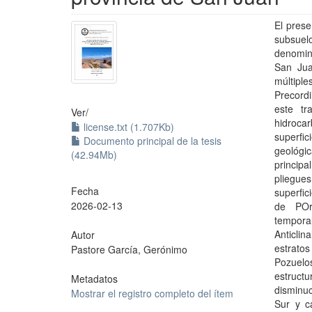
El prese
subsuelo
denomina
San Jua
múltipl
Precordi
este tr
Ver/
hidroca
license.txt (1.707Kb)
superfi
Documento principal de la tesis
geológi
(42.94Mb)
principa
pliegue
Fecha
superfic
2026-02-13
de POr
tempora
Anticlin
Autor
estratos
Pastore García, Gerónimo
Pozuelo
estruct
Metadatos
disminuc
Mostrar el registro completo del ítem
Sur y c