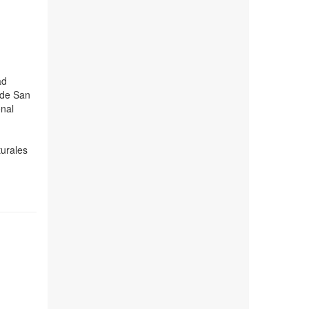
ad
 de San
onal
turales