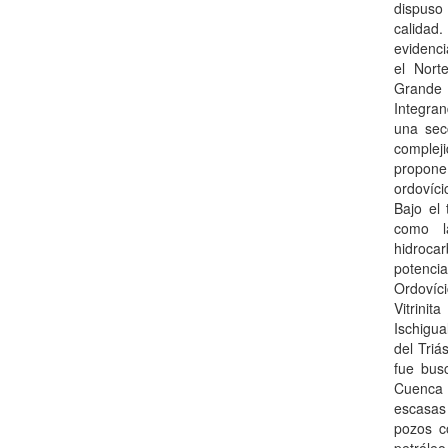
dispuso
calidad
evidenc
el Nort
Grande 
Integran
una sec
complej
propon
ordovíc
Bajo el
como l
hidroca
potenci
Ordovíc
Vitrini
Ischigua
del Triá
fue busc
Cuenca 
escasas
pozos c