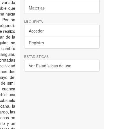
 variada
Materias
oble que
na hacia
o Pontón
MI CUENTA
eógeno).
Acceder
e realizó
ar de la
ular, se
Registro
 cambro
angular.
ESTADÍSTICAS
pretadas
tividad
Ver Estadísticas de uso
enos dos
mayo del
de simil
a cuenca
schichuca
 subsuelo
cana, la
rgo, las
secos en
rio y un