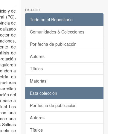
LISTADO
icie y de
ral (PC),
Todo en el Repositorio
vincia de
ealizado
Comunidades & Colecciones
ector de
raciones,
Por fecha de publicación
nente de
lisis de
Autores
retación
nguieron
Títulos
sponden a
etría en
Materias
tructuras
rrollan
Esta colección
ción del
en base a
Por fecha de publicación
inal Los
 con una
Autores
noce una
s Salinas
Títulos
suelo se