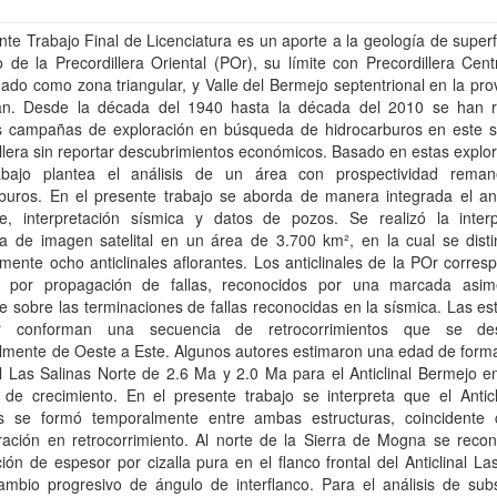
nte Trabajo Final de Licenciatura es un aporte a la geología de superf
 de la Precordillera Oriental (POr), su límite con Precordillera Cent
do como zona triangular, y Valle del Bermejo septentrional en la pro
n. Desde la década del 1940 hasta la década del 2010 se han r
es campañas de exploración en búsqueda de hidrocarburos en este s
llera sin reportar descubrimientos económicos. Basado en estas explo
abajo plantea el análisis de un área con prospectividad rema
rburos. En el presente trabajo se aborda de manera integrada el aná
cie, interpretación sísmica y datos de pozos. Se realizó la interp
ca de imagen satelital en un área de 3.700 km², en la cual se disti
lmente ocho anticlinales aflorantes. Los anticlinales de la POr corre
s por propagación de fallas, reconocidos por una marcada asim
ie sobre las terminaciones de fallas reconocidas en la sísmica. Las es
 conforman una secuencia de retrocorrimientos que se desa
lmente de Oeste a Este. Algunos autores estimaron una edad de forma
al Las Salinas Norte de 2.6 Ma y 2.0 Ma para el Anticlinal Bermejo 
 de crecimiento. En el presente trabajo se interpreta que el Anticl
s se formó temporalmente entre ambas estructuras, coincidente
uración en retrocorrimiento. Al norte de la Sierra de Mogna se reco
ión de espesor por cizalla pura en el flanco frontal del Anticlinal La
ambio progresivo de ángulo de interflanco. Para el análisis de sub