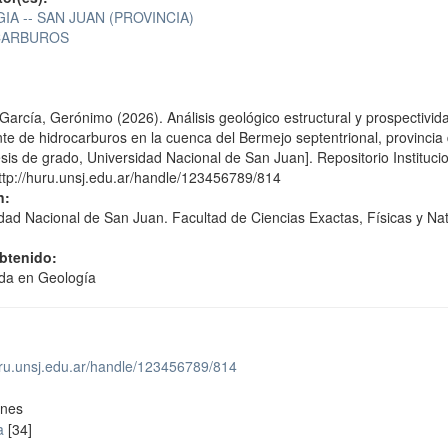
IA -- SAN JUAN (PROVINCIA)
CARBUROS
García, Gerónimo (2026). Análisis geológico estructural y prospectivid
e de hidrocarburos en la cuenca del Bermejo septentrional, provincia
sis de grado, Universidad Nacional de San Juan]. Repositorio Instituci
ttp://huru.unsj.edu.ar/handle/123456789/814
n:
dad Nacional de San Juan. Facultad de Ciencias Exactas, Físicas y Na
obtenido:
ada en Geología
uru.unsj.edu.ar/handle/123456789/814
ones
a
[34]