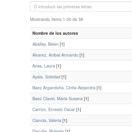
Mostrando ítems 1-20 de 38
Nombre de los autores
Aballay, Belen
[1]
Alvarez, Anibal Armando
[1]
Arias, Laura
[1]
Ayala, Soledad
[1]
Baez Argandoña, Cintia Alejandra
[1]
Baez Clavel, Maria Susana
[1]
Carrizo, Ernesto Oscar
[1]
Ciancia, Valeria
[1]
Dacuña, Roberto
[1]