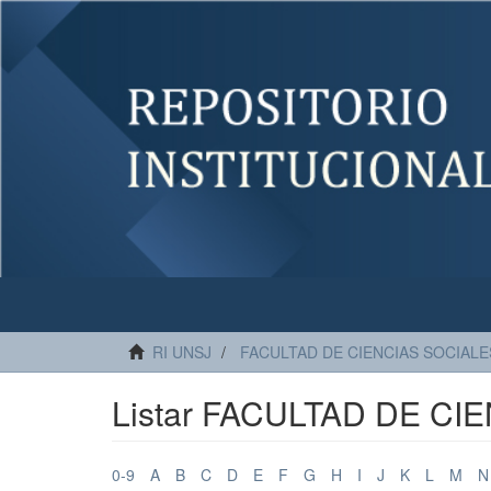
RI UNSJ
FACULTAD DE CIENCIAS SOCIALE
Listar FACULTAD DE CIE
0-9
A
B
C
D
E
F
G
H
I
J
K
L
M
N