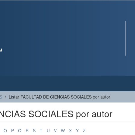
S
Listar FACULTAD DE CIENCIAS SOCIALES por autor
NCIAS SOCIALES por autor
O
P
Q
R
S
T
U
V
W
X
Y
Z