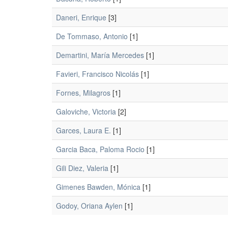
Daneri, Enrique
[3]
De Tommaso, Antonio
[1]
Demartini, María Mercedes
[1]
Favieri, Francisco Nicolás
[1]
Fornes, Milagros
[1]
Galoviche, Victoria
[2]
Garces, Laura E.
[1]
Garcia Baca, Paloma Rocio
[1]
Gili Diez, Valeria
[1]
Gimenes Bawden, Mónica
[1]
Godoy, Oriana Aylen
[1]