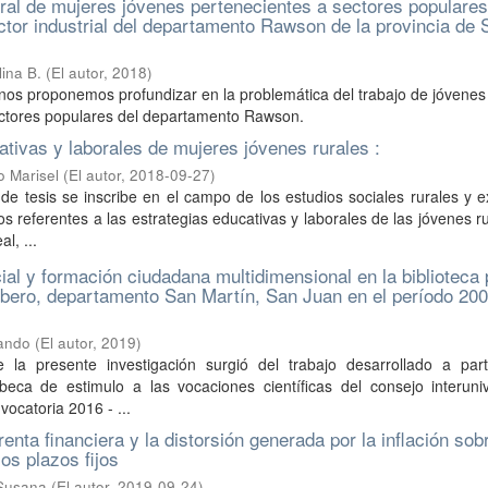
oral de mujeres jóvenes pertenecientes a sectores populares
ector industrial del departamento Rawson de la provincia de 
lina B.
(
El autor
,
2018
)
 nos proponemos profundizar en la problemática del trabajo de jóvene
ectores populares del departamento Rawson.
ativas y laborales de mujeres jóvenes rurales :
o Marisel
(
El autor
,
2018-09-27
)
 de tesis se inscribe en el campo de los estudios sociales rurales y 
os referentes a las estrategias educativas y laborales de las jóvenes r
l, ...
cial y formación ciudadana multidimensional en la biblioteca
bero, departamento San Martín, San Juan en el período 200
mando
(
El autor
,
2019
)
la presente investigación surgió del trabajo desarrollado a part
eca de estimulo a las vocaciones científicas del consejo interunive
vocatoria 2016 - ...
renta financiera y la distorsión generada por la inflación sob
os plazos fijos
 Susana
(
El autor
,
2019-09-24
)