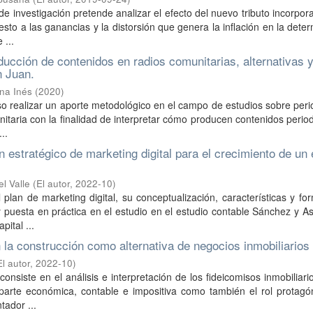
de investigación pretende analizar el efecto del nuevo tributo incorpor
esto a las ganancias y la distorsión que genera la inflación en la dete
 ...
ducción de contenidos en radios comunitarias, alternativas 
n Juan.
ana Inés
(
2020
)
so realizar un aporte metodológico en el campo de estudios sobre per
taria con la finalidad de interpretar cómo producen contenidos period
..
n estratégico de marketing digital para el crecimiento de un 
l Valle
(
El autor
,
2022-10
)
 plan de marketing digital, su conceptualización, características y fo
y puesta en práctica en el estudio en el estudio contable Sánchez y A
ital ...
n la construcción como alternativa de negocios inmobiliarios
El autor
,
2022-10
)
consiste en el análisis e interpretación de los fideicomisos inmobiliari
a parte económica, contable e impositiva como también el rol protag
tador ...