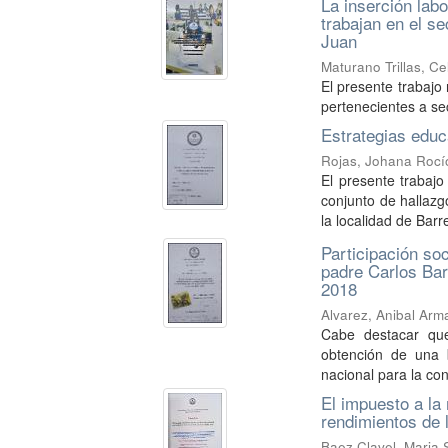
La inserción lab
trabajan en el s
Juan
Maturano Trillas, Ce
El presente trabajo
pertenecientes a s
Estrategias educ
Rojas, Johana Rocí
El presente trabajo
conjunto de hallazg
la localidad de Barrea
Participación so
padre Carlos Bar
2018
Alvarez, Anibal Ar
Cabe destacar que 
obtención de una b
nacional para la con
El impuesto a la 
rendimientos de l
Baez Clavel, Maria