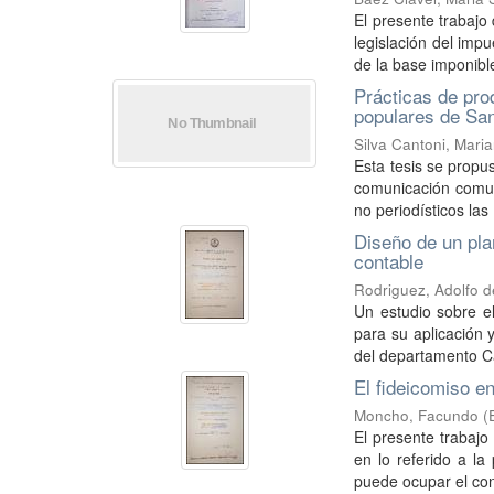
El presente trabajo 
legislación del impu
de la base imponible
Prácticas de pro
populares de Sa
Silva Cantoni, Mari
Esta tesis se propu
comunicación comuni
no periodísticos las .
Diseño de un pla
contable
Rodriguez, Adolfo de
Un estudio sobre el
para su aplicación 
del departamento Cap
El fideicomiso e
Moncho, Facundo
(
El presente trabajo 
en lo referido a l
puede ocupar el con