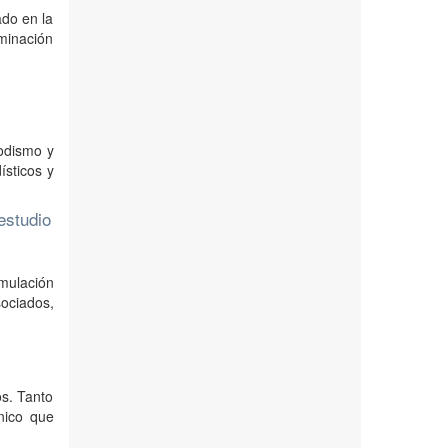
ado en la
rminación
y
iodismo y
ísticos y
estudio
rmulación
sociados,
os. Tanto
ónico que