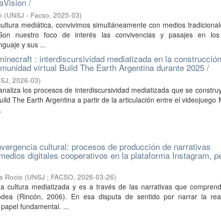
aVision /
n
(
UNSJ - Facso
,
2025-03
)
cultura mediática, convivimos simultáneamente con medios tradiciona
 Son nuestro foco de interés las convivencias y pasajes en lo
nguaje y sus ...
minecraft : interdiscursividad mediatizada en la construcció
omunidad virtual Build The Earth Argentina durante 2025 /
SJ
,
2026-03
)
analiza los procesos de interdiscursividad mediatizada que se constru
ild The Earth Argentina a partir de la articulación entre el videojuego 
.
vergencia cultural: procesos de producción de narrativas
 medios digitales cooperativos en la plataforma Instagram, p
a Rocio
(
UNSJ ; FACSO
,
2026-03-26
)
 cultura mediatizada y es a través de las narrativas que compren
ea (Rincón, 2006). En esa disputa de sentido por narrar la real
 papel fundamental. ...