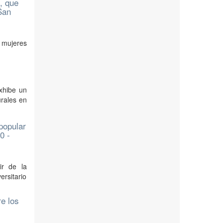
, que
San
s mujeres
exhibe un
urales en
 popular
0 -
ir de la
rsitario
re los