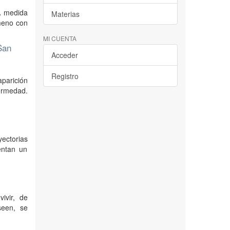
A medida
Materias
ómeno con
MI CUENTA
San
Acceder
Registro
parición
fermedad.
ectorias
entan un
ivir, de
seen, se