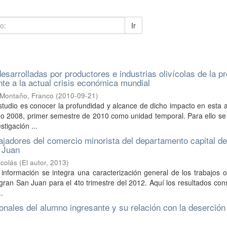
Ir
esarrolladas por productores e industrias olivícolas de la pr
nte a la actual crisis económica mundial
Montaño, Franco
(
2010-09-21
)
estudio es conocer la profundidad y alcance de dicho impacto en esta a
o 2008, primer semestre de 2010 como unidad temporal. Para ello se u
tigación ...
ajadores del comercio minorista del departamento capital de
 Juan
icolás
(
El autor
,
2013
)
a información se integra una caracterización general de los trabajos 
 gran San Juan para el 4to trimestre del 2012. Aquí los resultados co
..
nales del alumno ingresante y su relación con la deserción