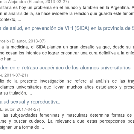
ntia Alejandra
(
El autor
,
2013-02-27
)
rsitaria es hoy un problema en el mundo y también en la Argentina. 
n el análisis de la, se hace evidente la relación que guarda este fen
ontexto, ...
as de salud, en prevención de VIH (SIDA) en la provincia de 
rcelo
(
El autor
,
2013-07
)
 a la medicina, el SIDA plantea un gran desafío ya que, desde su a
 no cesan los intentos de lograr encontrar una cura definitiva a la en
se han ...
iden en el retraso académico de los alumnos universitarios
or
,
2014-07-21
)
io de la presente investigación se refiere al análisis de las tray
diantes universitarios que llevan muchos años estudiando y pres
su titulación. ...
alud sexual y reproductiva.
(
El autor
,
2017-04-27
)
 las subjetividades femeninas y masculinas determina formas de v
arse y buscar cuidado. La relevancia que estas percepciones po
ignan una forma de ...