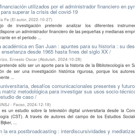
financiación utilizados por el administrador financiero en p
para superar la crisis del covid-19
ía Fe
(
El autor
,
2022-10-27
)
jo de investigación pretende analizar los diferentes instrum
 dispone un administrador financiero de las pequeñas y medianas emp
rante en el periodo ...
ía académica en San Juan : apuntes para su historia : su desa
 enseñanza desde 1965 hasta fines del siglo XX /
rizo, Ernesto Oscar
(
Abdulah
,
2024-10-28
)
 pretende sólo ser un aporte para la historia de la Bibliotecología en 
ión de ser una investigación histórica rigurosa, porque los autore
ente ...
l universitaria, desafíos comunicacionales presentes y futuro
 matriz metodológica para investigar sus usos socio-técnic
tudio de caso /
UNSJ - Facso
,
2024-12-18
)
o es un estudio sobre la televisión digital universitaria desde la Con
logía (CST). A través de autores del campo de los Estudios Social
ijker, ...
n la era postbroadcasting : interdiscursividades y mediatiza