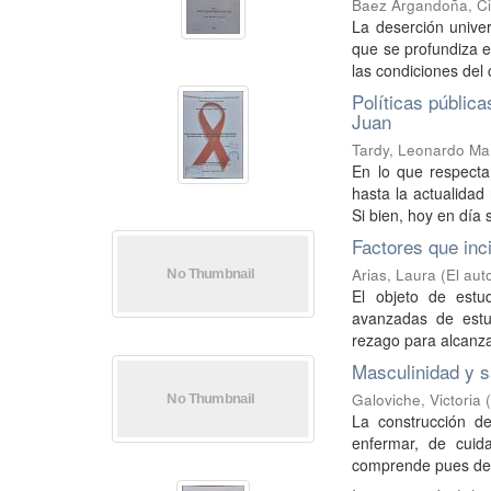
Baez Argandoña, Ci
La deserción unive
que se profundiza e
las condiciones del c
Políticas públic
Juan
Tardy, Leonardo Ma
En lo que respecta
hasta la actualidad
Si bien, hoy en día 
Factores que inc
Arias, Laura
(
El aut
El objeto de estud
avanzadas de estu
rezago para alcanzar 
Masculinidad y s
Galoviche, Victoria
La construcción de
enfermar, de cuid
comprende pues des