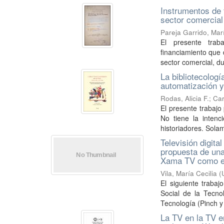
Instrumentos de 
sector comercial 
Pareja Garrido, Mar
El presente traba
financiamiento que
sector comercial, du
La bibliotecolog
automatización y
Rodas, Alicia F.
;
Car
El presente trabajo
No tiene la intenc
historiadores. Solam
Televisión digita
propuesta de una
Xama TV como es
Vila, María Cecilia
(
El siguiente trabaj
Social de la Tecno
Tecnología (Pinch y B
La TV en la TV e