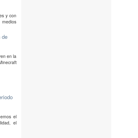
les y con
s medios
n de
yen en la
Minecraft
eriodo
demos el
idad, el