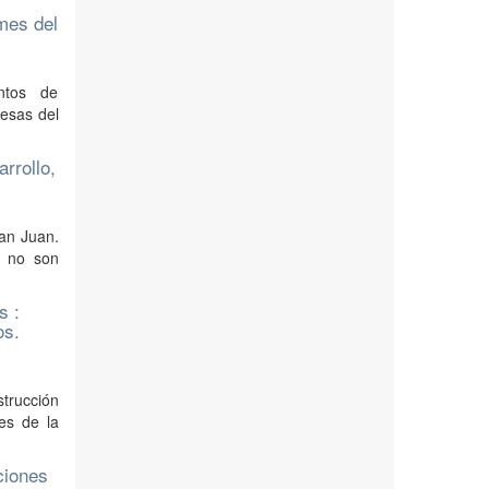
ymes del
entos de
resas del
rrollo,
San Juan.
s no son
s :
os.
strucción
es de la
ciones