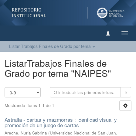
Camb
naveg
Listar Trabajos Finales de Grado por tema
ListarTrabajos Finales de
Grado por tema "NAIPES"
Ir
Mostrando ítems 1-1 de 1
Astralia - cartas y mazmorras : identidad visual y
promoción de un juego de cartas
Areche, Nuria Sabrina
(
Universidad Nacional de San Juan.