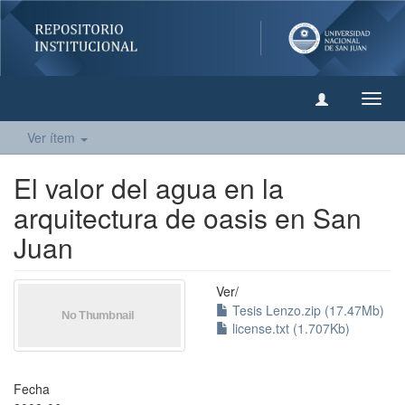
Camb
naveg
Ver ítem
El valor del agua en la
arquitectura de oasis en San
Juan
Ver/
Tesis Lenzo.zip (17.47Mb)
license.txt (1.707Kb)
Fecha