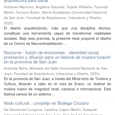
arquitectura para sanar
Volcanes Martínez, Angélica Gabriela
;
Tejada Villafañe, Facundo
Martin
;
Terzano Bulian, María Guadalupe
(
Universidad Nacional
de San Juan. Facultad de Arquitectura, Urbanismo y Diseño
,
2025
)
El diseño arquitectónico, más que una disciplina técnica,
constituye una herramienta capaz de transformar realidades
sociales. Bajo esta premisa, la presente tesis propone el diseño
de un Centro de Neurorehabilitación ...
Nocturne - fusión de emociones : identidad visual,
promoción y difusión para un festival de música funsión
en la provincia de San Juan
Andrada Neira, Mickaela del Valle
(
Universidad Nacional de San
Juan. Facultad de Arquitectura, Urbanismo y Diseño
,
2024
)
En la provincia de San Juan, a través del Minis terio de Turismo y
Cultura, llevarán a cabo en el mes de Enero, un festival de
música fusión de magnitud local, nacional e internacional. Este
festival carece de un sistema ...
Nodo cultural : complejo ex Bodega Cinzano
De Giovannini Longone, Catalina
;
López Martín, Ezequiel
(
Universidad Nacional de San Juan. Facultad de Arquitectura,