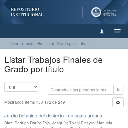
Camb
naveg
Listar Trabajos Finales de Grado por título
Listar Trabajos Finales de
Grado por título
Ir
Mostrando ítems 153-172 de 249
Jardín botánico del desierto : un oasis urbano
Diaz, Rodrigo Darío
;
Fojo, Joaquín
;
Tivani Pineyro, Manuela