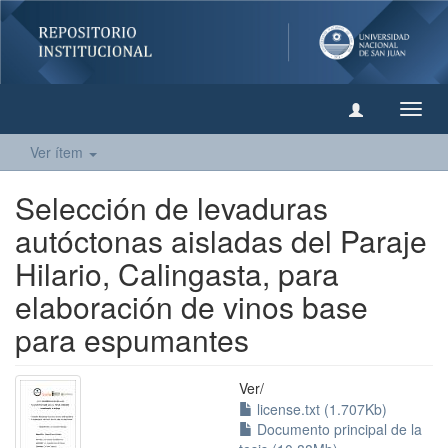
Camb
naveg
Ver ítem
Selección de levaduras
autóctonas aisladas del Paraje
Hilario, Calingasta, para
elaboración de vinos base
para espumantes
Ver/
license.txt (1.707Kb)
Documento principal de la