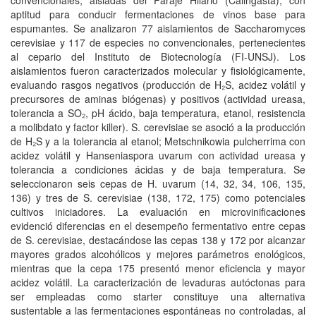
convencionales, aisladas del Paraje Hilario (Calingasta), con
aptitud para conducir fermentaciones de vinos base para
espumantes. Se analizaron 77 aislamientos de Saccharomyces
cerevisiae y 117 de especies no convencionales, pertenecientes
al cepario del Instituto de Biotecnología (FI-UNSJ). Los
aislamientos fueron caracterizados molecular y fisiológicamente,
evaluando rasgos negativos (producción de H₂S, acidez volátil y
precursores de aminas biógenas) y positivos (actividad ureasa,
tolerancia a SO₂, pH ácido, baja temperatura, etanol, resistencia
a molibdato y factor killer). S. cerevisiae se asoció a la producción
de H₂S y a la tolerancia al etanol; Metschnikowia pulcherrima con
acidez volátil y Hanseniaspora uvarum con actividad ureasa y
tolerancia a condiciones ácidas y de baja temperatura. Se
seleccionaron seis cepas de H. uvarum (14, 32, 34, 106, 135,
136) y tres de S. cerevisiae (138, 172, 175) como potenciales
cultivos iniciadores. La evaluación en microvinificaciones
evidenció diferencias en el desempeño fermentativo entre cepas
de S. cerevisiae, destacándose las cepas 138 y 172 por alcanzar
mayores grados alcohólicos y mejores parámetros enológicos,
mientras que la cepa 175 presentó menor eficiencia y mayor
acidez volátil. La caracterización de levaduras autóctonas para
ser empleadas como starter constituye una alternativa
sustentable a las fermentaciones espontáneas no controladas, al