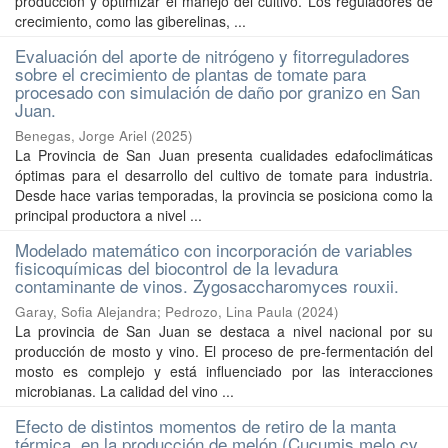
producción y optimizar el manejo del cultivo. Los reguladores de
crecimiento, como las giberelinas, ...
Evaluación del aporte de nitrógeno y fitorreguladores
sobre el crecimiento de plantas de tomate para
procesado con simulación de daño por granizo en San
Juan.
Benegas, Jorge Ariel
(
2025
)
La Provincia de San Juan presenta cualidades edafoclimáticas
óptimas para el desarrollo del cultivo de tomate para industria.
Desde hace varias temporadas, la provincia se posiciona como la
principal productora a nivel ...
Modelado matemático con incorporación de variables
fisicoquímicas del biocontrol de la levadura
contaminante de vinos. Zygosaccharomyces rouxii.
Garay, Sofia Alejandra
;
Pedrozo, Lina Paula
(
2024
)
La provincia de San Juan se destaca a nivel nacional por su
producción de mosto y vino. El proceso de pre-fermentación del
mosto es complejo y está influenciado por las interacciones
microbianas. La calidad del vino ...
Efecto de distintos momentos de retiro de la manta
térmica, en la producción de melón (Cucumis melo cv